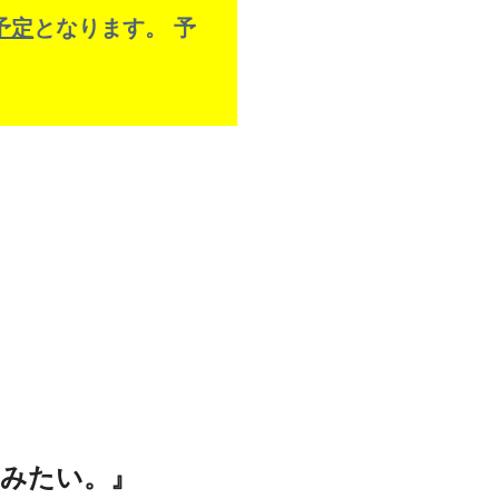
予定
となります。 予
しみたい。』