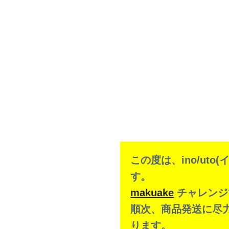
この度は、ino/ut
す。
makuake
チャレンジ
順次、商品発送に尽
ります。