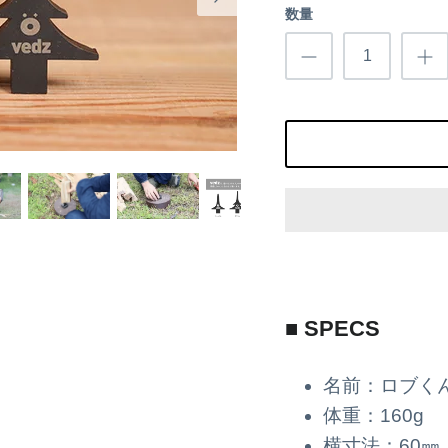
数量
■ SPECS
名前：ロブく
体重：160g
横寸法：60㎜