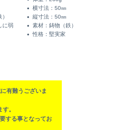
横寸法：50㎜
鉄）
縦寸法：50㎜
しに弱
素材：鋳物（鉄）
性格：堅実家
、誠に有難うございま
ます。
要する事となってお