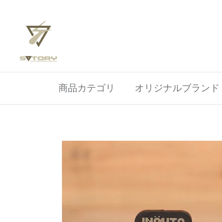
ス
キ
ッ
プ
す
る
商品カテゴリ
オリジナルブランド ino
vedz ロブくん＋コンパクトベース
ホーム