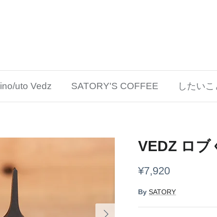
/uto Vedz
SATORY'S COFFEE
したいこ
VEDZ 
¥7,920
By
SATORY