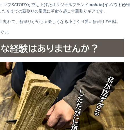
ップSATORYが立ち上げたオリジナルブランド
ino/uto(イノ/ウト)
が
した今までの薪割りの常識に革命を起こす薪割りギアです。
ク割れて、薪割りがめちゃ楽しくなる小さく可愛い薪割りの相棒。
』です。