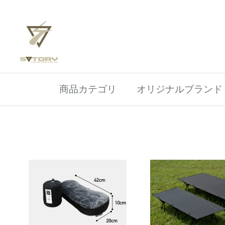
ス
キ
ッ
プ
す
る
商品カテゴリ
オリジナルブランド ino