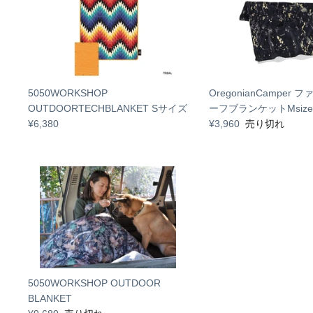
5050WORKSHOP
OregonianCamper
OUTDOORTECHBLANKET Sサイズ
ーフブランケットMsize
¥6,380
¥3,960
売り切れ
5050WORKSHOP OUTDOOR
BLANKET