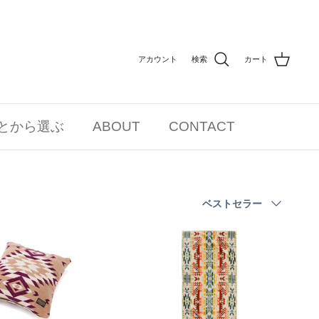
アカウント
検索
カート
とから選ぶ
ABOUT
CONTACT
並
ベストセラー
び
替
え