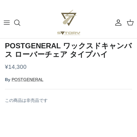
ス
キ
ッ
プ
すべてのカテゴリー
ぼーっとする
す
る
チェア
よふかしの時間
POSTGENERAL ワックスドキャンバ
ス ローバーチェア タイプハイ
テーブル
アウトドアで料理する
¥14,300
コーヒー
コーヒーを淹れる
By
POSTGENERAL
テーブルウェア
ピクニックでウキウキ
ミュージック
この商品は非売品です
テント・タープ
バーナー・ストーブ