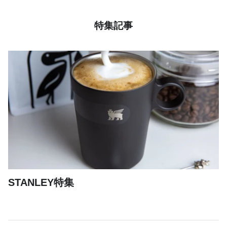
ギアケース・コンテナ
特集記事
ボトル
ライト
焚き火
クッカー
グランドシート
スリーピング
その他
STANLEY特集
フード