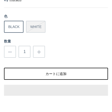
ino/uto(イノ/ウト)
色
BLACK
WHITE
数量
カートに追加