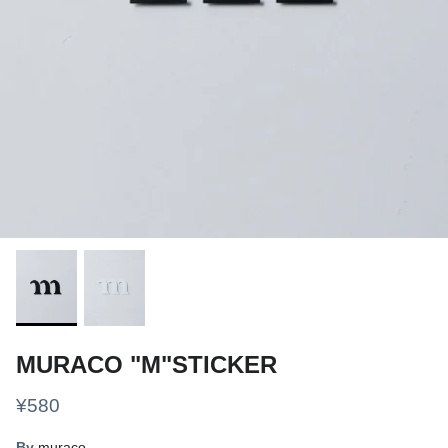
ギアケース・コンテナ
ボトル
ライト
焚き火
クッカー
グランドシート
スリーピング
その他
MURACO "M"STICKER
フード
¥580
By
muraco