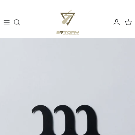
ス
キ
ッ
プ
すべてのカテゴリー
ぼーっとする
す
る
チェア
よふかしの時間
テーブル
アウトドアで料理する
コーヒー
コーヒーを淹れる
テーブルウェア
ピクニックでウキウキ
ミュージック
テント・タープ
バーナー・ストーブ