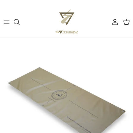
ス
キ
ッ
プ
すべてのカテゴリー
ぼーっとする
す
る
チェア
よふかしの時間
テーブル
アウトドアで料理する
コーヒー
コーヒーを淹れる
テーブルウェア
ピクニックでウキウキ
ミュージック
テント・タープ
バーナー・ストーブ