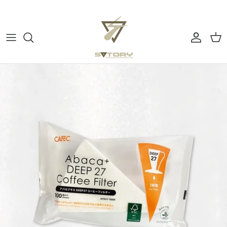
ス
キ
ッ
プ
すべてのカテゴリー
ぼーっとする
す
る
チェア
よふかしの時間
テーブル
アウトドアで料理する
コーヒー
コーヒーを淹れる
テーブルウェア
ピクニックでウキウキ
ミュージック
テント・タープ
バーナー・ストーブ