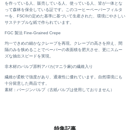
を作っている人、販売している人、使っている人、皆が一体とな
って森林を保全している証です。このコーヒーペーパーフィルタ
ーを、FSC®の定めた基準に基づいて生産された、環境にやさしい
サステナブルな紙で作られています。
FGC 製法 Fine-Grained Crepe
均一できめの細かなクレープを再現。クレープの高さを抑え、間
隔のみを狭めることでペーパーの表面積を肥大させ、更にスムー
ズな抽出スピードを実現。
非木材のパルプ原料アバカ(マニラ麻)の繊維入り
繊維が柔軟で強度があり、通液性に優れています。自然環境にも
十分留意した商品です。
素材：バージンパルプ（古紙パルプは使用しておりません）
特集記事