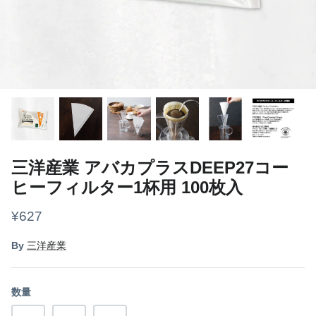
ギアケース・コンテナ
ボトル
ライト
焚き火
クッカー
三洋産業 アバカプラスDEEP27コー
グランドシート
ヒーフィルター1杯用 100枚入
¥627
スリーピング
By
三洋産業
その他
フード
数量