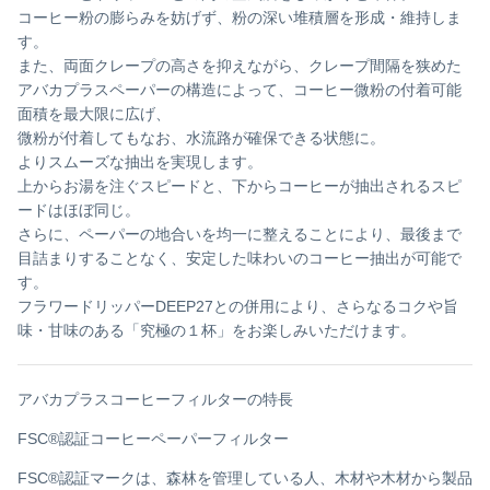
コーヒー粉の膨らみを妨げず、粉の深い堆積層を形成・維持しま
す。
また、両面クレープの高さを抑えながら、クレープ間隔を狭めた
アバカプラスペーパーの構造によって、コーヒー微粉の付着可能
面積を最大限に広げ、
微粉が付着してもなお、水流路が確保できる状態に。
よりスムーズな抽出を実現します。
上からお湯を注ぐスピードと、下からコーヒーが抽出されるスピ
ードはほぼ同じ。
さらに、ペーパーの地合いを均一に整えることにより、最後まで
目詰まりすることなく、安定した味わいのコーヒー抽出が可能で
す。
フラワードリッパーDEEP27との併用により、さらなるコクや旨
味・甘味のある「究極の１杯」をお楽しみいただけます。
アバカプラスコーヒーフィルターの特長
FSC®認証コーヒーペーパーフィルター
FSC®認証マークは、森林を管理している人、木材や木材から製品