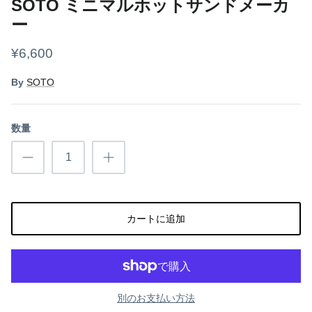
SOTO ミニマルホットサンドメーカ
ギアケース・コンテナ
ー
ボトル
¥6,600
ライト
By
SOTO
焚き火
数量
クッカー
グランドシート
スリーピング
カートに追加
その他
フード
別のお支払い方法