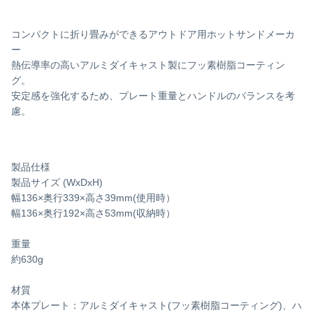
ino/uto(イノ/ウト)
コンパクトに折り畳みができるアウトドア用ホットサンドメーカ
ー
熱伝導率の高いアルミダイキャスト製にフッ素樹脂コーティン
グ。
安定感を強化するため、プレート重量とハンドルのバランスを考
慮。
製品仕様
製品サイズ (WxDxH)
幅136×奥行339×高さ39mm(使用時）
幅136×奥行192×高さ53mm(収納時）
重量
約630g
材質
本体プレート：アルミダイキャスト(フッ素樹脂コーティング)、ハ