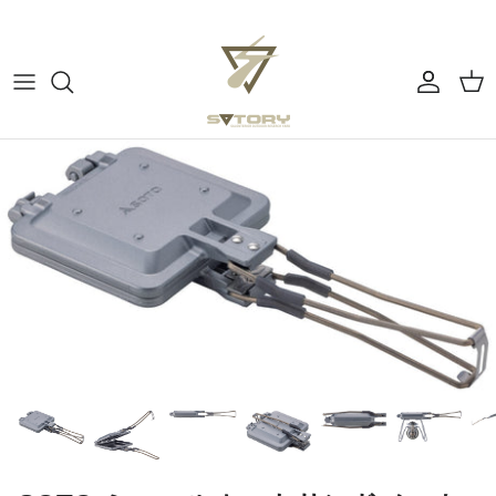
ス
キ
ッ
プ
すべてのカテゴリー
ぼーっとする
す
る
チェア
よふかしの時間
テーブル
アウトドアで料理する
コーヒー
コーヒーを淹れる
テーブルウェア
ピクニックでウキウキ
ミュージック
テント・タープ
バーナー・ストーブ