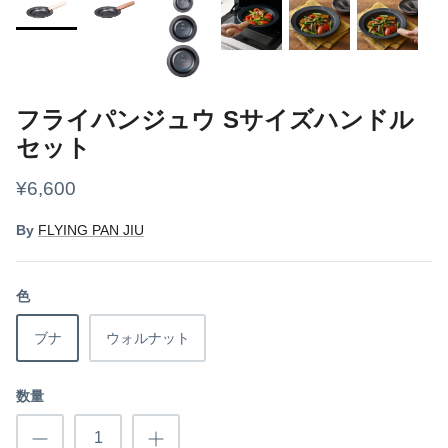
ギアケース・コンテナ
ボトル
フライパンジュウ Sサイズハンドル
ライト
セット
焚き火
¥6,600
クッカー
By
FLYING PAN JIU
グランドシート
色
スリーピング
ブナ
ウォルナット
その他
数量
フード