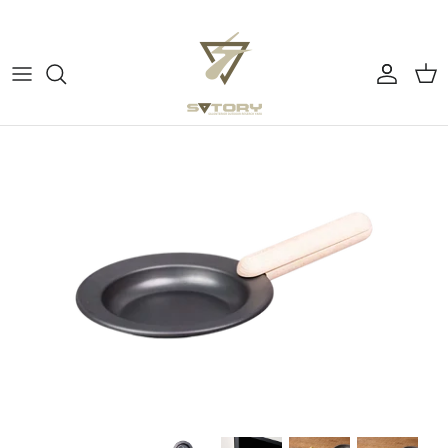
ス
キ
ッ
プ
すべてのカテゴリー
ぼーっとする
す
る
チェア
よふかしの時間
テーブル
アウトドアで料理する
コーヒー
コーヒーを淹れる
テーブルウェア
ピクニックでウキウキ
ミュージック
テント・タープ
バーナー・ストーブ