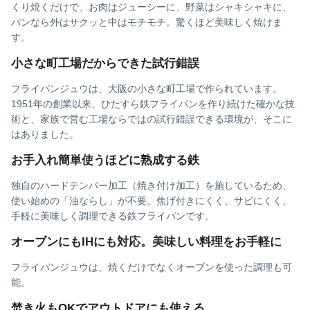
くり焼くだけで、お肉はジューシーに、野菜はシャキシャキに、
パンなら外はサクッと中はモチモチ。驚くほど美味しく焼けま
す。
小さな町工場だからできた試行錯誤
フライパンジュウは、大阪の小さな町工場で作られています。
1951年の創業以来、ひたすら鉄フライパンを作り続けた確かな技
術と、家族で営む工場ならではの試行錯誤できる環境が、そこに
はありました。
お手入れ簡単使うほどに熟成する鉄
独自のハードテンパー加工（焼き付け加工）を施しているため、
使い始めの「油ならし」が不要。焦げ付きにくく、サビにくく、
手軽に美味しく調理できる鉄フライパンです。
オーブンにもIHにも対応。美味しい料理をお手軽に
フライパンジュウは、焼くだけでなくオーブンを使った調理も可
能。
焚き火もOKでアウトドアにも使える