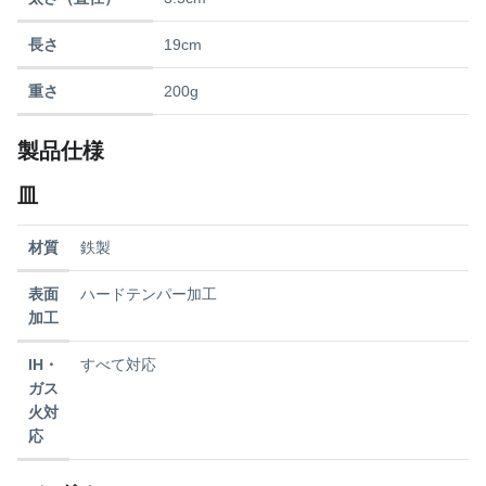
長さ
19cm
重さ
200g
製品仕様
皿
材質
鉄製
表面
ハードテンパー加工
加工
IH・
すべて対応
ガス
火対
応