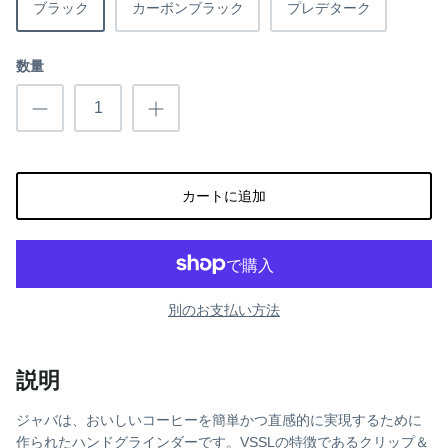
ino/uto(イノ/ウト)
ブラック
カーボンブラック
プレデターク
数量
カートに追加
別のお支払い方法
説明
ジャバは、おいしいコーヒーを簡単かつ直感的に実現するために
作られたハンドグラインダーです。VSSLの特徴であるクリップ＆