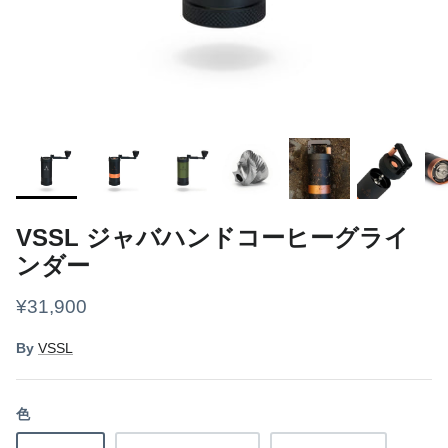
ギアケース・コンテナ
ボトル
ライト
焚き火
クッカー
VSSL ジャバハンドコーヒーグライ
グランドシート
ンダー
¥31,900
スリーピング
By
VSSL
その他
フード
色