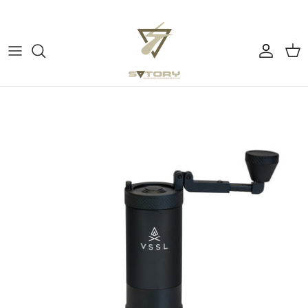
ス
キ
ッ
プ
すべてのカテゴリー
ぼーっとする
す
る
チェア
よふかしの時間
テーブル
アウトドアで料理する
コーヒー
コーヒーを淹れる
テーブルウェア
ピクニックでウキウキ
ミュージック
テント・タープ
バーナー・ストーブ