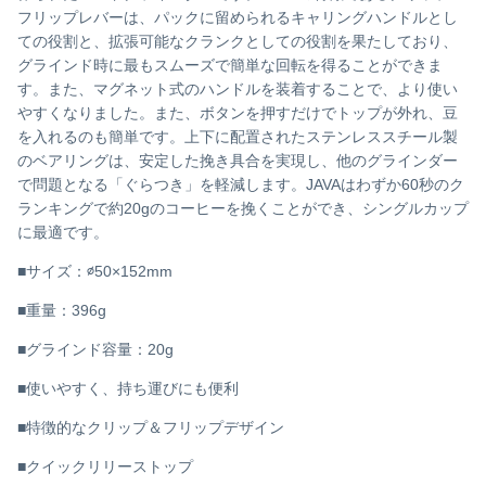
フリップレバーは、パックに留められるキャリングハンドルとし
ての役割と、拡張可能なクランクとしての役割を果たしており、
グラインド時に最もスムーズで簡単な回転を得ることができま
す。また、マグネット式のハンドルを装着することで、より使い
やすくなりました。また、ボタンを押すだけでトップが外れ、豆
を入れるのも簡単です。上下に配置されたステンレススチール製
のベアリングは、安定した挽き具合を実現し、他のグラインダー
で問題となる「ぐらつき」を軽減します。JAVAはわずか60秒のク
ランキングで約20gのコーヒーを挽くことができ、シングルカップ
に最適です。
■サイズ：∅50×152mm
■重量：396g
■グラインド容量：20g
■使いやすく、持ち運びにも便利
■特徴的なクリップ＆フリップデザイン
■クイックリリーストップ